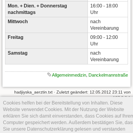
Mon. + Dien. + Donnerstag
16:00 - 18:00
nachmittags
Uhr
Mittwoch
nach
Vereinbarung
Freitag
09:00 - 12:00
Uhr
Samstag
nach
Vereinbarung
Allgemeinmedizin
,
Danckelmannstraße
hadjiyska_aerztin.txt
· Zuletzt geändert: 12.05.2012 23:11 von
127.0.0.1
Cookies helfen bei der Bereitstellung von Inhalten. Diese
Website verwendet Cookies. Mit der Nutzung der Website
Falls nicht anders bezeichnet, ist der Inhalt dieses Wikis unter der
folgenden Lizenz veröffentlicht:
CC Attribution-Noncommercial-
erklären Sie sich damit einverstanden, dass Cookies auf Ihre
Share Alike 4.0 International
Computer gespeichert werden. Außerdem bestätigen Sie, das
Sie unsere Datenschutzerklärung gelesen und verstanden