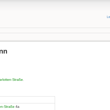
Le
nn
rlotten-Straße
.
en-Straße
4a