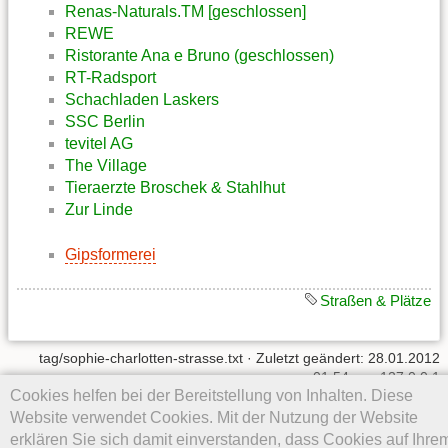
Renas-Naturals.TM [geschlossen]
REWE
Ristorante Ana e Bruno (geschlossen)
RT-Radsport
Schachladen Laskers
SSC Berlin
tevitel AG
The Village
Tieraerzte Broschek & Stahlhut
Zur Linde
Gipsformerei
Straßen & Plätze
tag/sophie-charlotten-strasse.txt
· Zuletzt geändert: 28.01.2012
01:54 von
127.0.0.1
Cookies helfen bei der Bereitstellung von Inhalten. Diese
Website verwendet Cookies. Mit der Nutzung der Website
Falls nicht anders bezeichnet, ist der Inhalt dieses Wikis unter der
folgenden Lizenz veröffentlicht:
CC Attribution-Noncommercial-
erklären Sie sich damit einverstanden, dass Cookies auf Ihre